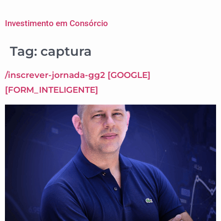
Investimento em Consórcio
Tag:
captura
/inscrever-jornada-gg2 [GOOGLE]
[FORM_INTELIGENTE]