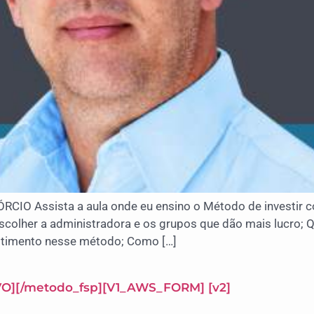
Assista a aula onde eu ensino o Método de investir co
scolher a administradora e os grupos que dão mais lucro
stimento nesse método; Como […]
IVO][/metodo_fsp][V1_AWS_FORM] [v2]