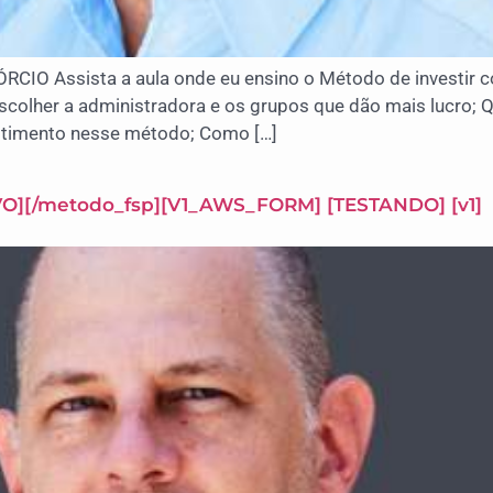
Assista a aula onde eu ensino o Método de investir co
scolher a administradora e os grupos que dão mais lucro
stimento nesse método; Como […]
IVO][/metodo_fsp][V1_AWS_FORM] [TESTANDO] [v1]