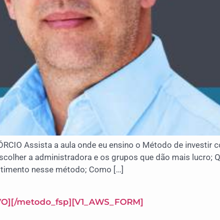
Assista a aula onde eu ensino o Método de investir co
scolher a administradora e os grupos que dão mais lucro
stimento nesse método; Como […]
IVO][/metodo_fsp][V1_AWS_FORM]