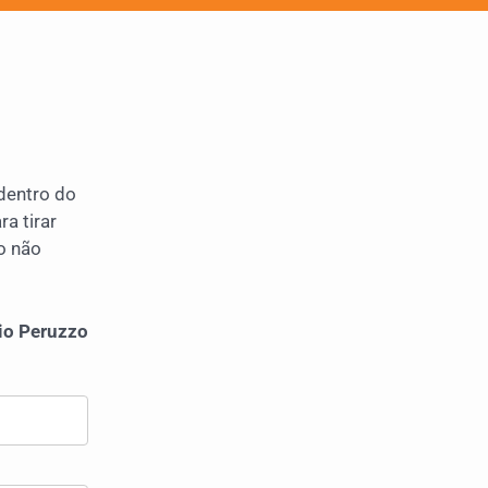
dentro do
a tirar
o não
io Peruzzo