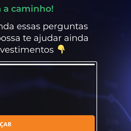
á a caminho!
nda essas perguntas
ossa te ajudar ainda
nvestimentos
ÇAR