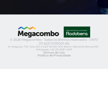
© 2026 Megacombo • Todos os direitos reservados • CNPJ
07.403.727/0001-69
Al. Araguaia, 750. Sala 234 A CEP 06.455-000 Bairro: Alphaville Barueri/SP -
Whatsapp: +55 (51) 9187-4673
Termos de Uso
Política de Privacidade