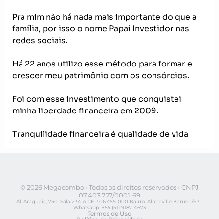
Pra mim não há nada mais importante do que a
família, por isso o nome Papai Investidor nas
redes sociais.
Há 22 anos utilizo esse método para formar e
crescer meu patrimônio com os consórcios.
Foi com esse investimento que conquistei
minha liberdade financeira em 2009.
Tranquilidade financeira é qualidade de vida
© 2026 Megacombo • Todos os direitos reservados • CNPJ
07.403.727/0001-69
Al. Araguaia, 750. Sala 234 A CEP 06.455-000 Bairro: Alphaville Barueri/SP -
Whatsapp: +55 (51) 9187-4673
Termos de Uso